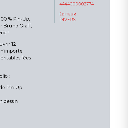
4444000002774
ÉDITEUR
100 % Pin-Up,
DIVERS
ar Bruno Graff,
rie !
vrir 12
s n'importe
véritables fées
lio :
s de Pin-Up
n dessin