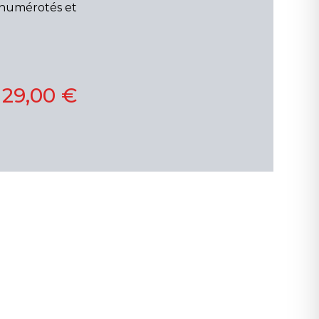
, numérotés et
129,00 €