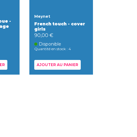
Meynet
oue -
French touch - cover
rage
girls
90,00 €
Disponible
Quantité en stock : 4
ER
AJOUTER AU PANIER