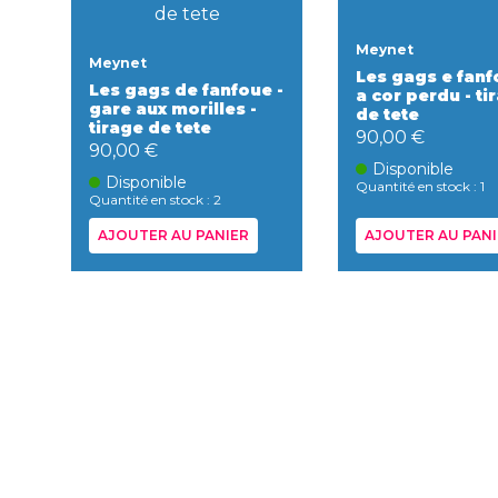
Meynet
Meynet
Les gags e fanf
Les gags de fanfoue -
a cor perdu - ti
gare aux morilles -
de tete
tirage de tete
90,00 €
90,00 €
Disponible
Disponible
Quantité en stock : 1
Quantité en stock : 2
AJOUTER AU PANIER
AJOUTER AU PANI