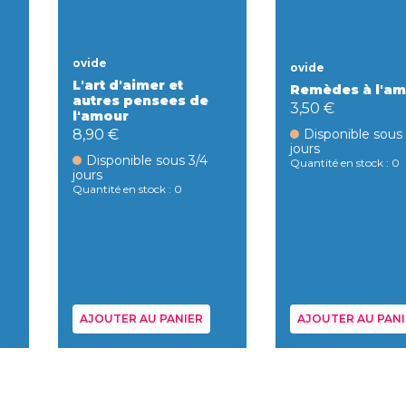
ovide
ovide
L'art d'aimer et
Remèdes à l'a
autres pensees de
3,50 €
l'amour
8,90 €
Disponible sous
jours
Disponible sous 3/4
Quantité en stock : 0
jours
Quantité en stock : 0
AJOUTER AU PANIER
AJOUTER AU PANI