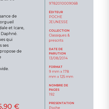
9782010009068
ÉDITEUR
ssance de
POCHE
'orgueil
JEUNESSE
ale et Icare,
COLLECTION
t Daphné.
Classiques &
ues qui
prescrits
s ses
DATE DE
e propose de
PARUTION
e
13/08/2014
FORMAT
vide.
9 mm x 178
mm x 125 mm
NOMBRE DE
PAGES
192
PRESENTATION
5,90 €
Poche