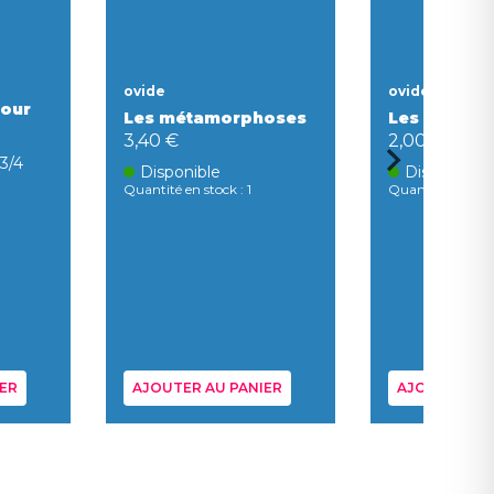
ovide
ovide
mour
Les métamorphoses
Les métam
3,40 €
2,00 €
 3/4
Disponible
Disponible
Quantité en stock : 1
Quantité en stock
ER
AJOUTER AU PANIER
AJOUTER AU 