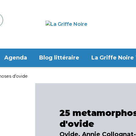
Agenda
Blog littéraire
La Griffe Noire
oses d'ovide
25 metamorpho
d'ovide
Ovide, Annie Collognat