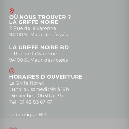
Contact
OÙ NOUS TROUVER ?
contact@la-griffe-noire.com
LA GRIFFE NOIRE
0148836747
2 Rue de la Varenne
94100 St Maur-des-fossés
LA GRIFFE NOIRE BD
11 Rue de la Varenne
94100 St Maur-des-fossés
HORAIRES D'OUVERTURE
La Griffe Noire :
Lundi au samedi : 9h à 19h
Dimanche : 10h30 à 13h
Tel : 01 48 83 67 47
La boutique BD :
Lundi : 14h30 à 19h
Mardi au samedi : 10h à 13h / 14h à 19h