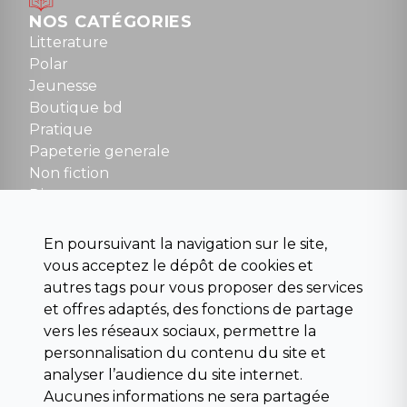
Dimanche : 10h30 à 12h30
NOS CATÉGORIES
Tel : 01 48 89 13 88
Litterature
Polar
Fermé le dimanche en Juillet et Août
Jeunesse
Boutique bd
NOUS CONTACTER
Pratique
contact@la-griffe-noire.com
Papeterie generale
Non fiction
Divers
Science fiction
Beaux livres et art
En poursuivant la navigation sur le site,
Para scolaire
vous acceptez le dépôt de cookies et
Histoire
autres tags pour vous proposer des services
Pochoteque
et offres adaptés, des fonctions de partage
Pleiade
vers les réseaux sociaux, permettre la
personnalisation du contenu du site et
analyser l’audience du site internet.
Aucunes informations ne sera partagée