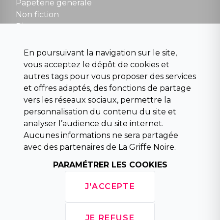
contact@la-griffe-noire.com
Papeterie generale
Non fiction
Divers
Science fiction
Beaux livres et art
En poursuivant la navigation sur le site,
Para scolaire
vous acceptez le dépôt de cookies et
Histoire
autres tags pour vous proposer des services
Pochoteque
et offres adaptés, des fonctions de partage
Pleiade
vers les réseaux sociaux, permettre la
personnalisation du contenu du site et
analyser l’audience du site internet.
Aucunes informations ne sera partagée
INFORMATIONS
avec des partenaires de La Griffe Noire.
Droit de rétractation
PARAMÉTRER LES COOKIES
Conditions générales de vente
Mentions légales
J'ACCEPTE
Horaires d'ouverture
La librairie
Politique de confidentialité
JE REFUSE