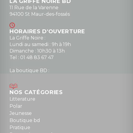
LA GRIFFE NOIRE BD
11 Rue de la Varenne
94100 St Maur-des-fossés
HORAIRES D'OUVERTURE
La Griffe Noire :
Lundi au samedi : 9h à 19h
Dimanche : 10h30 à 13h
Tel : 01 48 83 67 47
La boutique BD :
Lundi : 14h30 à 19h
Mardi au samedi : 10h à 13h / 14h à 19h
Dimanche : 10h30 à 12h30
NOS CATÉGORIES
Tel : 01 48 89 13 88
Litterature
Polar
Fermé le dimanche en Juillet et Août
Jeunesse
Boutique bd
NOUS CONTACTER
Pratique