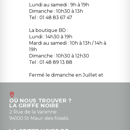
Lundi au samedi : 9h à 19h
Dimanche : 10h30 à 13h
Tel : 01 48 83 67 47
La boutique BD :
Lundi : 14h30 à 19h
Mardi au samedi : 10h à 13h / 14h à
19h
Dimanche : 10h30 à 12h30
Tel : 01 48 89 13 88
Fermé le dimanche en Juillet et
Août
Contact
OÙ NOUS TROUVER ?
contact@la-griffe-noire.com
LA GRIFFE NOIRE
0148836747
2 Rue de la Varenne
94100 St Maur-des-fossés