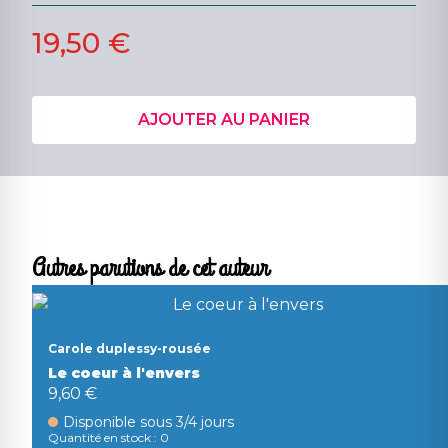
19,50 €
AJOUTER AU PANIER
Autres parutions de cet auteur
Carole duplessy-rousée
Le coeur à l'envers
9,60 €
Disponible sous 3/4 jours
Quantité en stock : 0