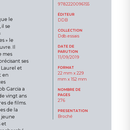
9782220096155
ÉDITEUR
ue le
DDB
il se
COLLECTION
«
Ddb.essais
s » le
DATE DE
vre. Il
PARUTION
re mes
11/09/2019
précisant ses
, Laurel et
FORMAT
22 mm x 229
t en
mm x 152 mm
ces
ob Garcia a
NOMBRE DE
PAGES
e vingt ans
276
es de films.
es de la
PRESENTATION
Broché
 jeune
 et