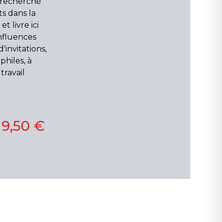
 a recherché
ts dans la
 livre ici
nfluences
'invitations,
philes, à
travail
19,50 €