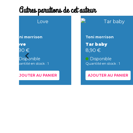
Autres parutions de cet auteur
Toni morrison
Toni morrison
Love
Tar baby
8,90 €
8,90 €
Disponible
Disponible
Quantité en stock : 1
Quantité en stock : 1
AJOUTER AU PANIER
AJOUTER AU PANIER