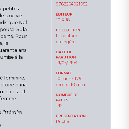
9782264021052
 petites
ÉDITEUR
le une vie
10 X 18
ndis que Nel
épouse, Sula
COLLECTION
Littérature
liberté. Pour
étrangère
, la
quarante ans
DATE DE
oumise à la
PARUTION
19/05/1994
FORMAT
tié féminine,
10 mm x 179
 d'une paria
mm x 110 mm
our son seul
NOMBRE DE
a femme
PAGES
192
 littéraire
PRESENTATION
Poche
)