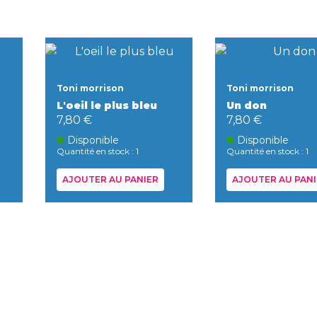
Toni morrison
Toni morrison
L'oeil le plus bleu
Un don
7,80 €
7,80 €
Disponible
Disponible
Quantité en stock : 1
Quantité en stock : 1
AJOUTER AU PANIER
AJOUTER AU PANI