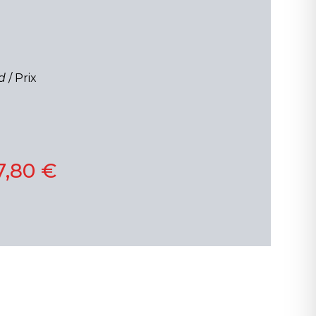
d
/ Prix
7,80 €