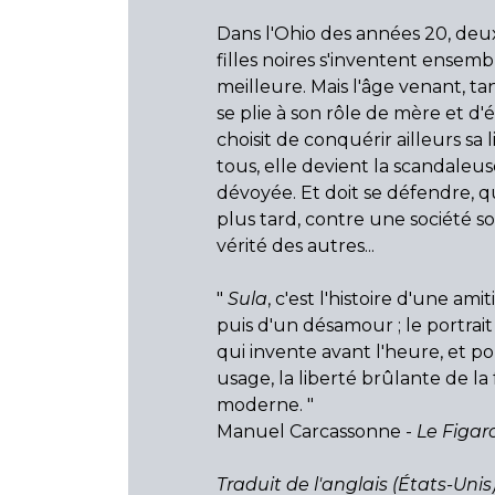
Dans l'Ohio des années 20, deux
filles noires s'inventent ensemb
meilleure. Mais l'âge venant, ta
se plie à son rôle de mère et d'
choisit de conquérir ailleurs sa 
tous, elle devient la scandaleuse
dévoyée. Et doit se défendre, 
plus tard, contre une société s
vérité des autres...
"
Sula
, c'est l'histoire d'une ami
puis d'un désamour ; le portrait
qui invente avant l'heure, et p
usage, la liberté brûlante de l
moderne. "
Manuel Carcassonne -
Le Figaro
Traduit de l'anglais (États-Unis