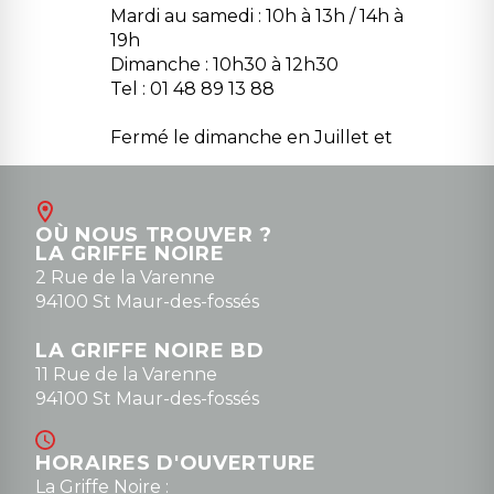
Mardi au samedi : 10h à 13h / 14h à
19h
Dimanche : 10h30 à 12h30
Tel : 01 48 89 13 88
Fermé le dimanche en Juillet et
Août
Contact
OÙ NOUS TROUVER ?
contact@la-griffe-noire.com
LA GRIFFE NOIRE
0148836747
2 Rue de la Varenne
94100 St Maur-des-fossés
LA GRIFFE NOIRE BD
11 Rue de la Varenne
94100 St Maur-des-fossés
HORAIRES D'OUVERTURE
La Griffe Noire :