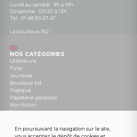
Lundi au samedi : 9h à 19h
Dimanche : 10h30 à 13h
Tel : 01 48 83 67 47
La boutique BD :
Lundi : 14h30 à 19h
Mardi au samedi : 10h à 13h / 14h à 19h
Dimanche : 10h30 à 12h30
NOS CATÉGORIES
Tel : 01 48 89 13 88
Litterature
Polar
Fermé le dimanche en Juillet et Août
Jeunesse
Boutique bd
NOUS CONTACTER
Pratique
contact@la-griffe-noire.com
Papeterie generale
Non fiction
Divers
Science fiction
Beaux livres et art
En poursuivant la navigation sur le site,
Para scolaire
vous acceptez le dépôt de cookies et