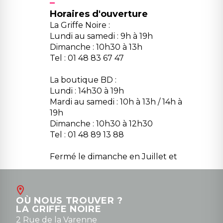
Horaires d'ouverture
La Griffe Noire :
Lundi au samedi : 9h à 19h
Dimanche : 10h30 à 13h
Tel : 01 48 83 67 47
La boutique BD :
Lundi : 14h30 à 19h
Mardi au samedi : 10h à 13h / 14h à
19h
Dimanche : 10h30 à 12h30
Tel : 01 48 89 13 88
Fermé le dimanche en Juillet et
Août
Contact
OÙ NOUS TROUVER ?
contact@la-griffe-noire.com
LA GRIFFE NOIRE
0148836747
2 Rue de la Varenne