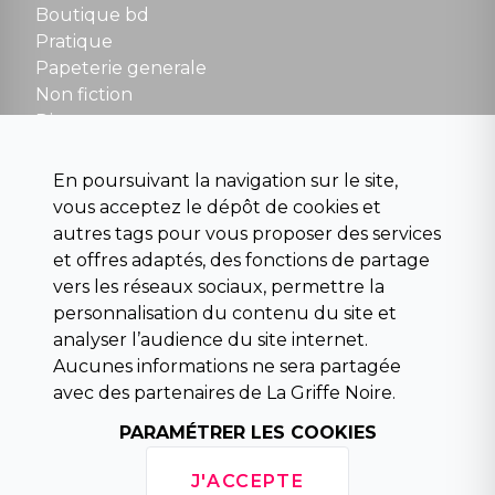
Boutique bd
NOUS CONTACTER
Pratique
contact@la-griffe-noire.com
Papeterie generale
Non fiction
Divers
Science fiction
Beaux livres et art
En poursuivant la navigation sur le site,
Para scolaire
vous acceptez le dépôt de cookies et
Histoire
autres tags pour vous proposer des services
Pochoteque
et offres adaptés, des fonctions de partage
Pleiade
vers les réseaux sociaux, permettre la
personnalisation du contenu du site et
analyser l’audience du site internet.
Aucunes informations ne sera partagée
INFORMATIONS
avec des partenaires de La Griffe Noire.
Droit de rétractation
PARAMÉTRER LES COOKIES
Conditions générales de vente
Mentions légales
J'ACCEPTE
Horaires d'ouverture