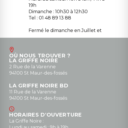
19h
Dimanche : 10h30 à 12h30
Tel : 01 48 89 13 88
Fermé le dimanche en Juillet et
Août
Contact
OÙ NOUS TROUVER ?
contact@la-griffe-noire.com
LA GRIFFE NOIRE
0148836747
2 Rue de la Varenne
94100 St Maur-des-fossés
LA GRIFFE NOIRE BD
11 Rue de la Varenne
94100 St Maur-des-fossés
HORAIRES D'OUVERTURE
La Griffe Noire :
Lundi au samedi : 9h à 19h