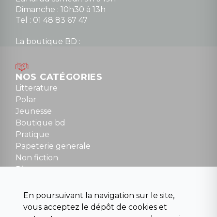
Dimanche : 10h30 à 13h
Tel : 01 48 83 67 47
La boutique BD :
Lundi : 14h30 à 19h
Mardi au samedi : 10h à 13h / 14h à 19h
Dimanche : 10h30 à 12h30
NOS CATÉGORIES
Tel : 01 48 89 13 88
Litterature
Polar
Fermé le dimanche en Juillet et Août
Jeunesse
Boutique bd
NOUS CONTACTER
Pratique
contact@la-griffe-noire.com
Papeterie generale
Non fiction
Divers
Science fiction
Beaux livres et art
En poursuivant la navigation sur le site,
Para scolaire
vous acceptez le dépôt de cookies et
Histoire