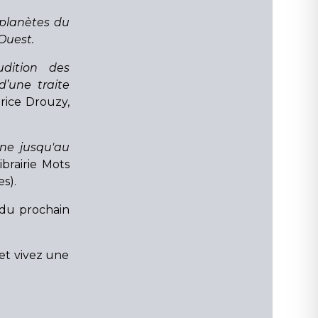
 planètes du
Ouest.
udition des
d’une traite
brice Drouzy,
ine jusqu'au
Librairie Mots
s).
 du prochain
et vivez une