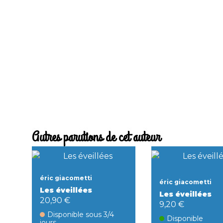
Autres parutions de cet auteur
éric giacometti
éric giacometti
Les éveillées
Les éveillées
20,90 €
9,20 €
Disponible sous 3/4
Disponible
jours