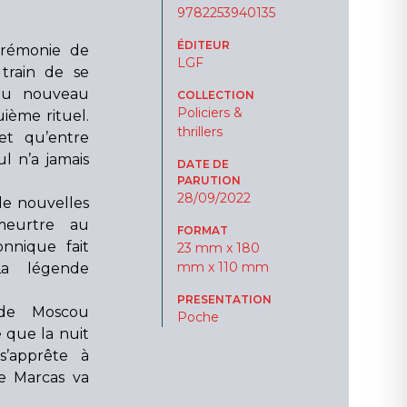
9782253940135
ÉDITEUR
cérémonie de
LGF
train de se
au nouveau
COLLECTION
Policiers &
uième rituel.
thrillers
et qu’entre
l n’a jamais
DATE DE
PARUTION
28/09/2022
de nouvelles
meurtre au
FORMAT
nnique fait
23 mm x 180
mm x 110 mm
 La légende
PRESENTATION
 de Moscou
Poche
 que la nuit
s’apprête à
ne Marcas va