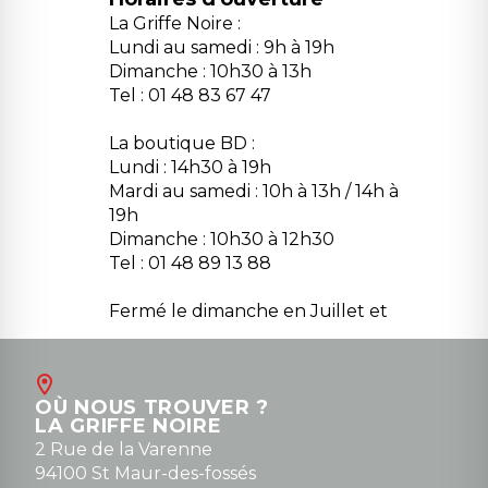
La Griffe Noire :
Lundi au samedi : 9h à 19h
Dimanche : 10h30 à 13h
Tel : 01 48 83 67 47
La boutique BD :
Lundi : 14h30 à 19h
Mardi au samedi : 10h à 13h / 14h à
19h
Dimanche : 10h30 à 12h30
Tel : 01 48 89 13 88
Fermé le dimanche en Juillet et
Août
Contact
OÙ NOUS TROUVER ?
contact@la-griffe-noire.com
LA GRIFFE NOIRE
0148836747
2 Rue de la Varenne
94100 St Maur-des-fossés