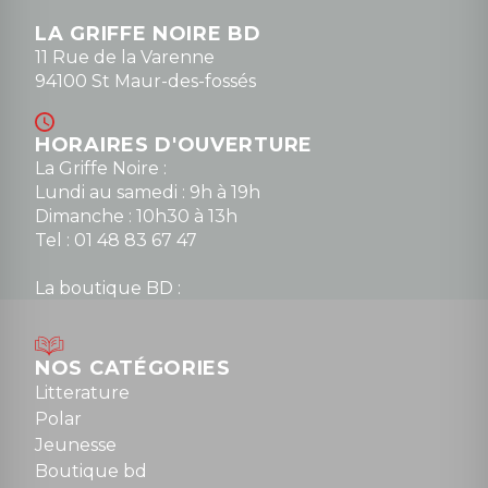
LA GRIFFE NOIRE BD
11 Rue de la Varenne
94100 St Maur-des-fossés
HORAIRES D'OUVERTURE
La Griffe Noire :
Lundi au samedi : 9h à 19h
Dimanche : 10h30 à 13h
Tel : 01 48 83 67 47
La boutique BD :
Lundi : 14h30 à 19h
Mardi au samedi : 10h à 13h / 14h à 19h
Dimanche : 10h30 à 12h30
NOS CATÉGORIES
Tel : 01 48 89 13 88
Litterature
Polar
Fermé le dimanche en Juillet et Août
Jeunesse
Boutique bd