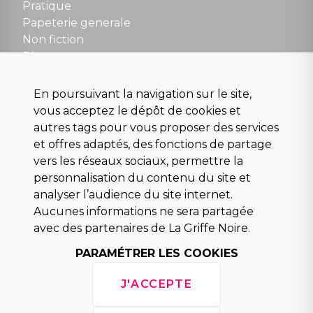
NOUS CONTACTER
Pratique
contact@la-griffe-noire.com
Papeterie generale
Non fiction
Divers
Science fiction
Beaux livres et art
En poursuivant la navigation sur le site,
Para scolaire
vous acceptez le dépôt de cookies et
Histoire
autres tags pour vous proposer des services
Pochoteque
et offres adaptés, des fonctions de partage
Pleiade
vers les réseaux sociaux, permettre la
personnalisation du contenu du site et
analyser l’audience du site internet.
Aucunes informations ne sera partagée
INFORMATIONS
avec des partenaires de La Griffe Noire.
Droit de rétractation
PARAMÉTRER LES COOKIES
Conditions générales de vente
Mentions légales
J'ACCEPTE
Horaires d'ouverture
La librairie