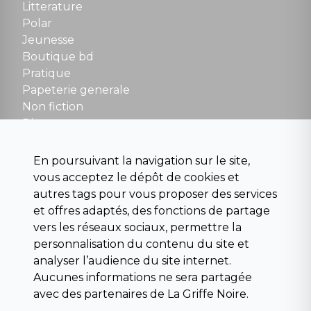
Tel : 01 48 89 13 88
Litterature
Polar
Fermé le dimanche en Juillet et Août
Jeunesse
Boutique bd
NOUS CONTACTER
Pratique
contact@la-griffe-noire.com
Papeterie generale
Non fiction
Divers
Science fiction
Beaux livres et art
En poursuivant la navigation sur le site,
Para scolaire
vous acceptez le dépôt de cookies et
Histoire
autres tags pour vous proposer des services
Pochoteque
et offres adaptés, des fonctions de partage
Pleiade
vers les réseaux sociaux, permettre la
personnalisation du contenu du site et
analyser l’audience du site internet.
Aucunes informations ne sera partagée
INFORMATIONS
avec des partenaires de La Griffe Noire.
Droit de rétractation