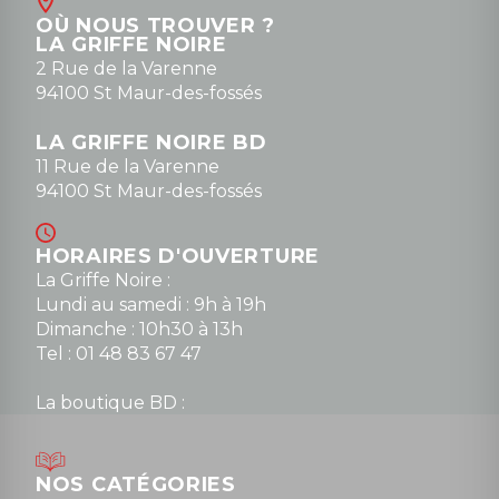
Contact
OÙ NOUS TROUVER ?
contact@la-griffe-noire.com
LA GRIFFE NOIRE
0148836747
2 Rue de la Varenne
94100 St Maur-des-fossés
LA GRIFFE NOIRE BD
11 Rue de la Varenne
94100 St Maur-des-fossés
HORAIRES D'OUVERTURE
La Griffe Noire :
Lundi au samedi : 9h à 19h
Dimanche : 10h30 à 13h
Tel : 01 48 83 67 47
La boutique BD :
Lundi : 14h30 à 19h
Mardi au samedi : 10h à 13h / 14h à 19h
Dimanche : 10h30 à 12h30
NOS CATÉGORIES