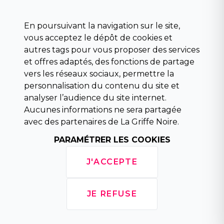
Science fiction
Beaux livres et art
En poursuivant la navigation sur le site,
Para scolaire
vous acceptez le dépôt de cookies et
Histoire
autres tags pour vous proposer des services
Pochoteque
et offres adaptés, des fonctions de partage
Pleiade
vers les réseaux sociaux, permettre la
personnalisation du contenu du site et
analyser l’audience du site internet.
Aucunes informations ne sera partagée
INFORMATIONS
avec des partenaires de La Griffe Noire.
Droit de rétractation
PARAMÉTRER LES COOKIES
Conditions générales de vente
Mentions légales
J'ACCEPTE
Horaires d'ouverture
La librairie
Politique de confidentialité
JE REFUSE
Copyright © 2026 La Griffe Noire, tous