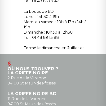
Tel : 01 48 83 67 47
La boutique BD :
Lundi : 14h30 à 19h
Mardi au samedi : 10h à 13h / 14h à
19h
Dimanche : 10h30 à 12h30
Tel : 01 48 89 13 88
Fermé le dimanche en Juillet et
Août
Contact
OÙ NOUS TROUVER ?
contact@la-griffe-noire.com
LA GRIFFE NOIRE
0148836747
2 Rue de la Varenne
94100 St Maur-des-fossés
LA GRIFFE NOIRE BD
11 Rue de la Varenne
94100 St Maur-des-fossés