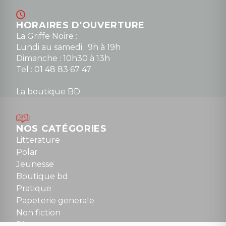
HORAIRES D'OUVERTURE
La Griffe Noire :
Lundi au samedi : 9h à 19h
Dimanche : 10h30 à 13h
Tel : 01 48 83 67 47
La boutique BD :
Lundi : 14h30 à 19h
Mardi au samedi : 10h à 13h / 14h à 19h
Dimanche : 10h30 à 12h30
NOS CATÉGORIES
Tel : 01 48 89 13 88
Litterature
Polar
Fermé le dimanche en Juillet et Août
Jeunesse
Boutique bd
NOUS CONTACTER
Pratique
contact@la-griffe-noire.com
Papeterie generale
Non fiction
Divers