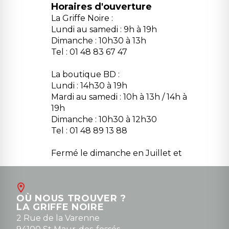
Horaires d'ouverture
La Griffe Noire :
Lundi au samedi : 9h à 19h
Dimanche : 10h30 à 13h
Tel : 01 48 83 67 47
La boutique BD :
Lundi : 14h30 à 19h
Mardi au samedi : 10h à 13h / 14h à
19h
Dimanche : 10h30 à 12h30
Tel : 01 48 89 13 88
Fermé le dimanche en Juillet et
Août
Contact
OÙ NOUS TROUVER ?
contact@la-griffe-noire.com
LA GRIFFE NOIRE
0148836747
2 Rue de la Varenne