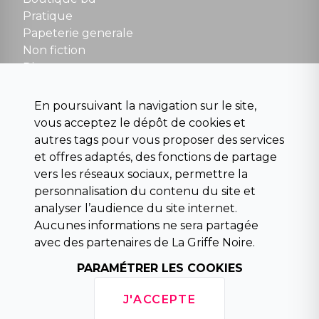
NOUS CONTACTER
Pratique
contact@la-griffe-noire.com
Papeterie generale
Non fiction
Divers
Science fiction
Beaux livres et art
En poursuivant la navigation sur le site,
Para scolaire
vous acceptez le dépôt de cookies et
Histoire
autres tags pour vous proposer des services
Pochoteque
et offres adaptés, des fonctions de partage
Pleiade
vers les réseaux sociaux, permettre la
personnalisation du contenu du site et
analyser l’audience du site internet.
Aucunes informations ne sera partagée
INFORMATIONS
avec des partenaires de La Griffe Noire.
Droit de rétractation
PARAMÉTRER LES COOKIES
Conditions générales de vente
Mentions légales
J'ACCEPTE
Horaires d'ouverture