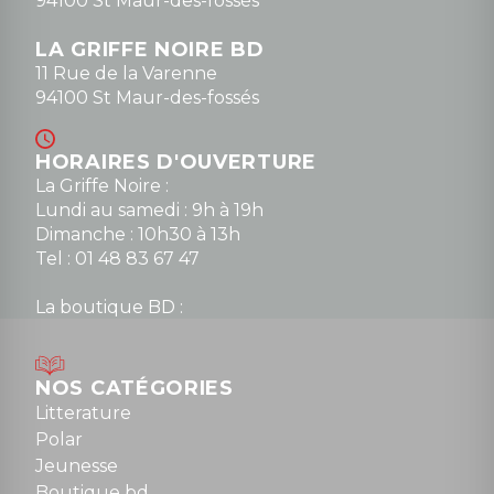
94100 St Maur-des-fossés
LA GRIFFE NOIRE BD
11 Rue de la Varenne
94100 St Maur-des-fossés
HORAIRES D'OUVERTURE
La Griffe Noire :
Lundi au samedi : 9h à 19h
Dimanche : 10h30 à 13h
Tel : 01 48 83 67 47
La boutique BD :
Lundi : 14h30 à 19h
Mardi au samedi : 10h à 13h / 14h à 19h
Dimanche : 10h30 à 12h30
NOS CATÉGORIES
Tel : 01 48 89 13 88
Litterature
Polar
Fermé le dimanche en Juillet et Août
Jeunesse
Boutique bd