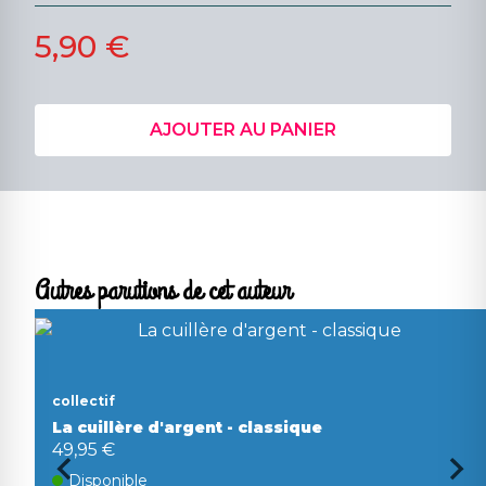
5,90 €
AJOUTER AU PANIER
Autres parutions de cet auteur
collectif
La cuillère d'argent - classique
49,95 €
Disponible