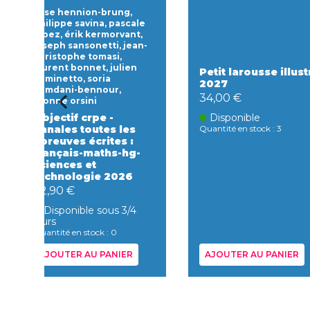
Elise hennion-brung,
philippe savina, pascale
lopez, érik kermorvant,
joseph sansonetti, jean-
christophe tomasi,
laurent bonnet, julien
Petit larousse illust
cuminetto, soria
2027
hamdani-bennour,
34,00 €
yvonne orsini
Objectif crpe -
Disponible
annales toutes les
Quantité en stock : 3
épreuves écrites :
français-maths-hg-
sciences et
technologie 2026
22,90 €
Disponible sous 3/4
jours
Quantité en stock : 0
AJOUTER AU PANIER
AJOUTER AU PANIER