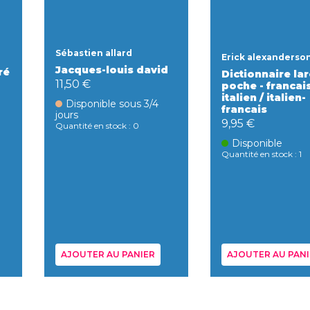
Sébastien allard
Erick alexanderso
Jacques-louis david
ré
Dictionnaire la
11,50 €
poche - francai
italien / italien-
Disponible sous 3/4
francais
jours
9,95 €
Quantité en stock : 0
Disponible
Quantité en stock : 1
AJOUTER AU PANIER
AJOUTER AU PANI