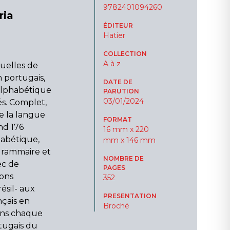
9782401094260
ria
ÉDITEUR
Hatier
COLLECTION
A à z
suelles de
 portugais,
DATE DE
 alphabétique
PARUTION
03/01/2024
és. Complet,
e la langue
FORMAT
nd 176
16 mm x 220
habétique,
mm x 146 mm
grammaire et
NOMBRE DE
ec de
PAGES
ons
352
ésil- aux
PRESENTATION
nçais en
Broché
ans chaque
tugais du