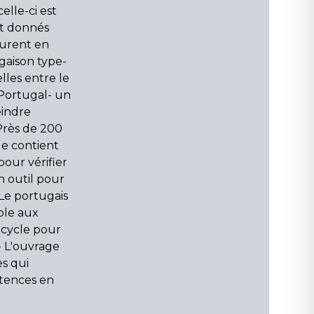
elle-ci est
nt donnés
gurent en
gaison type-
elles entre le
 Portugal- un
eindre
Près de 200
le contient
pour vérifier
Un outil pour
Le portugais
ble aux
 cycle pour
 L'ouvrage
s qui
tences en