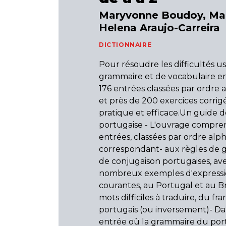
Maryvonne Boudoy, Ma
Helena Araujo-Carreira
DICTIONNAIRE
Pour résoudre les difficultés u
grammaire et de vocabulaire en
176 entrées classées par ordre
et près de 200 exercices corrig
pratique et efficace.Un guide d
portugaise - L'ouvrage compre
entrées, classées par ordre alp
correspondant- aux règles de 
de conjugaison portugaises, av
nombreux exemples d'expressi
courantes, au Portugal et au Br
mots difficiles à traduire, du fra
portugais (ou inversement)- D
entrée où la grammaire du por