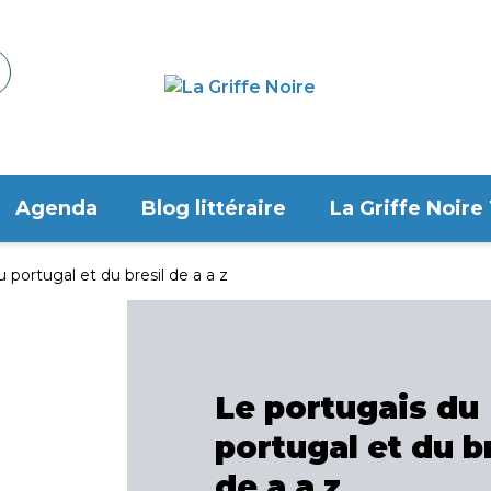
Agenda
Blog littéraire
La Griffe Noire
 portugal et du bresil de a a z
Le portugais du
portugal et du b
de a a z