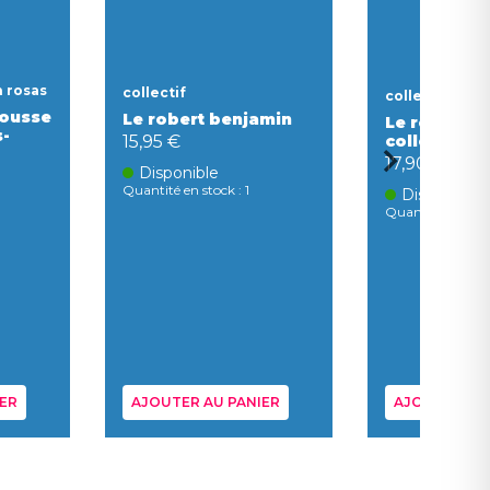
n rosas
collectif
collectif
rousse
Le robert benjamin
Le robert & 
s-
15,95 €
collège ang
17,90 €
Disponible
Quantité en stock : 1
Disponible
Quantité en stock
ER
AJOUTER AU PANIER
AJOUTER AU 