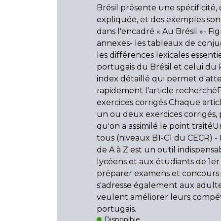
Brésil présente une spécificité, c
expliquée, et des exemples so
dans l'encadré « Au Brésil »- Fi
annexes- les tableaux de conju
les différences lexicales essenti
portugais du Brésil et celui du
index détaillé qui permet d'att
rapidement l'article recherché
exercices corrigés Chaque artic
un ou deux exercices corrigés, 
qu'on a assimilé le point traité
tous (niveaux B1-C1 du CECR) - 
de A à Z est un outil indispensa
lycéens et aux étudiants de 1er
préparer examens et concours-
s'adresse également aux adulte
veulent améliorer leurs compé
portugais.
Disponible