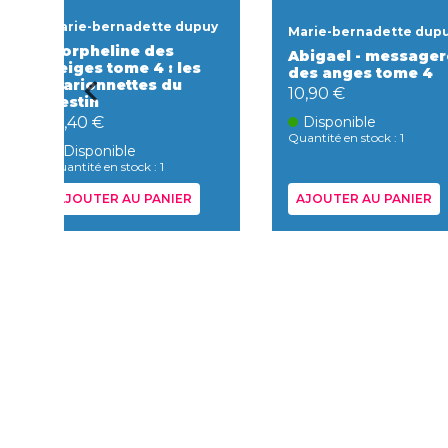
Marie-bernadette dupuy
Marie-bernadette dup
L'orpheline des
Abigael - messager
neiges tome 4 : les
des anges tome 4
marionnettes du
10,90 €
destin
13,40 €
Disponible
Quantité en stock : 1
Disponible
Quantité en stock : 1
AJOUTER AU PANIER
AJOUTER AU PANIER