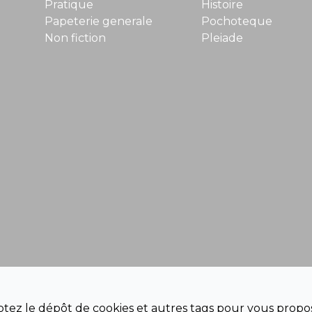
Pratique
Histoire
Papeterie generale
Pochoteque
Non fiction
Pleiade
eptez le dépôt de cookies et autres tags pour vous propos