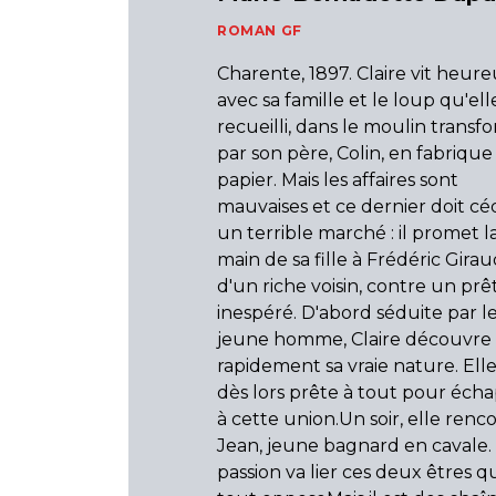
ROMAN GF
Charente, 1897. Claire vit heur
avec sa famille et le loup qu'ell
recueilli, dans le moulin transf
par son père, Colin, en fabrique
papier. Mais les affaires sont
mauvaises et ce dernier doit cé
un terrible marché : il promet l
main de sa fille à Frédéric Giraud
d'un riche voisin, contre un prê
inespéré. D'abord séduite par l
jeune homme, Claire découvre
rapidement sa vraie nature. Elle
dès lors prête à tout pour éch
à cette union.Un soir, elle renc
Jean, jeune bagnard en cavale.
passion va lier ces deux êtres q