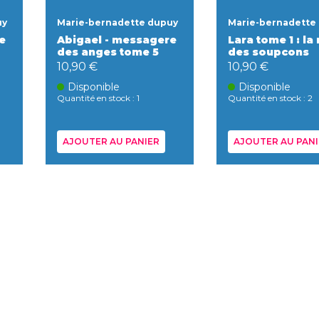
uy
Marie-bernadette dupuy
Marie-bernadette
e
Abigael - messagere
Lara tome 1 : la
des anges tome 5
des soupcons
10,90 €
10,90 €
Disponible
Disponible
Quantité en stock : 1
Quantité en stock : 2
AJOUTER AU PANIER
AJOUTER AU PANI