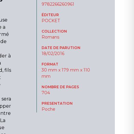
9782266260961
ÉDITEUR
euse
POCKET
e a
COLLECTION
ormé
Romans
 de
DATE DE PARUTION
18/02/2016
der à
a
FORMAT
, fils
30 mm x 179 mm x 110
mm
t
e
NOMBRE DE PAGES
704
 sera
PRESENTATION
apper
Poche
ontre
 La
ue