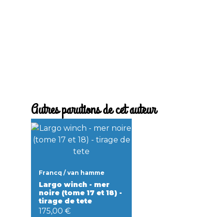
Autres parutions de cet auteur
Francq / van hamme
Largo winch - mer
noire (tome 17 et 18) -
tirage de tete
175,00 €