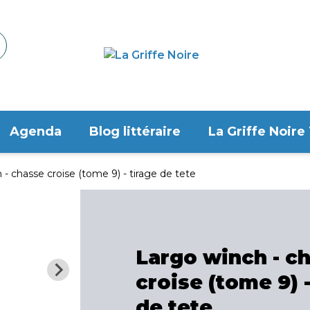
Agenda
Blog littéraire
La Griffe Noire
- chasse croise (tome 9) - tirage de tete
Largo winch - c
croise (tome 9) -
de tete