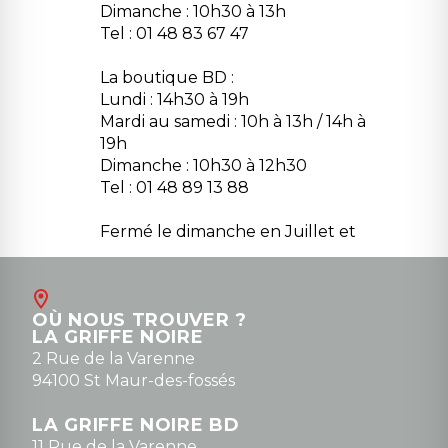
Dimanche : 10h30 à 13h
Tel : 01 48 83 67 47
La boutique BD :
Lundi : 14h30 à 19h
Mardi au samedi : 10h à 13h / 14h à
19h
Dimanche : 10h30 à 12h30
Tel : 01 48 89 13 88
Fermé le dimanche en Juillet et
Août
Contact
OÙ NOUS TROUVER ?
contact@la-griffe-noire.com
LA GRIFFE NOIRE
0148836747
2 Rue de la Varenne
94100 St Maur-des-fossés
LA GRIFFE NOIRE BD
11 Rue de la Varenne