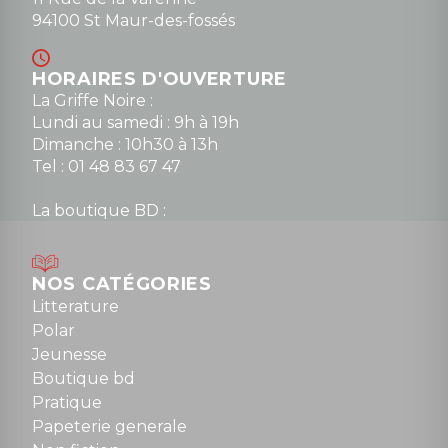
94100 St Maur-des-fossés
HORAIRES D'OUVERTURE
La Griffe Noire :
Lundi au samedi : 9h à 19h
Dimanche : 10h30 à 13h
Tel : 01 48 83 67 47
La boutique BD :
Lundi : 14h30 à 19h
Mardi au samedi : 10h à 13h / 14h à 19h
Dimanche : 10h30 à 12h30
NOS CATÉGORIES
Tel : 01 48 89 13 88
Litterature
Polar
Fermé le dimanche en Juillet et Août
Jeunesse
Boutique bd
NOUS CONTACTER
Pratique
contact@la-griffe-noire.com
Papeterie generale