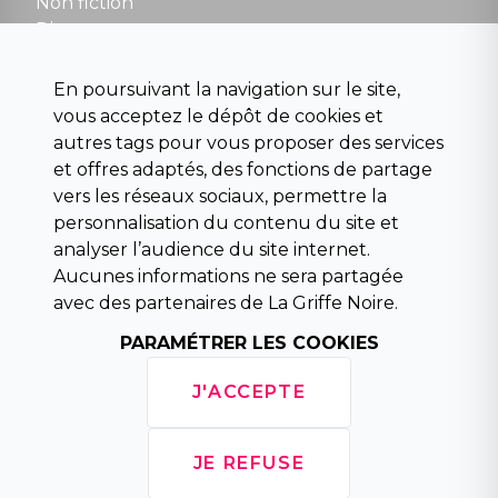
Non fiction
Divers
Science fiction
Beaux livres et art
En poursuivant la navigation sur le site,
Para scolaire
vous acceptez le dépôt de cookies et
Histoire
autres tags pour vous proposer des services
Pochoteque
et offres adaptés, des fonctions de partage
Pleiade
vers les réseaux sociaux, permettre la
personnalisation du contenu du site et
analyser l’audience du site internet.
Aucunes informations ne sera partagée
INFORMATIONS
avec des partenaires de La Griffe Noire.
Droit de rétractation
PARAMÉTRER LES COOKIES
Conditions générales de vente
Mentions légales
J'ACCEPTE
Horaires d'ouverture
La librairie
Politique de confidentialité
JE REFUSE