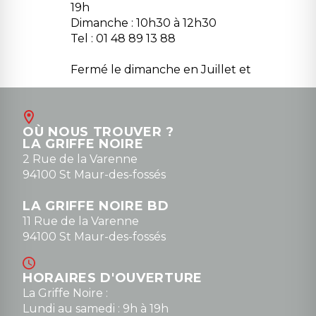
19h
Dimanche : 10h30 à 12h30
Tel : 01 48 89 13 88
Fermé le dimanche en Juillet et
Août
Contact
OÙ NOUS TROUVER ?
contact@la-griffe-noire.com
LA GRIFFE NOIRE
0148836747
2 Rue de la Varenne
94100 St Maur-des-fossés
LA GRIFFE NOIRE BD
11 Rue de la Varenne
94100 St Maur-des-fossés
HORAIRES D'OUVERTURE
La Griffe Noire :
Lundi au samedi : 9h à 19h