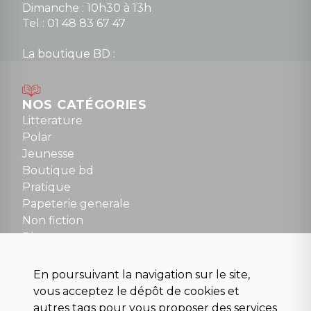
Dimanche : 10h30 à 13h
Tel : 01 48 83 67 47
La boutique BD :
Lundi : 14h30 à 19h
Mardi au samedi : 10h à 13h / 14h à 19h
Dimanche : 10h30 à 12h30
NOS CATÉGORIES
Tel : 01 48 89 13 88
Litterature
Polar
Fermé le dimanche en Juillet et Août
Jeunesse
Boutique bd
NOUS CONTACTER
Pratique
contact@la-griffe-noire.com
Papeterie generale
Non fiction
Divers
Science fiction
Beaux livres et art
En poursuivant la navigation sur le site,
Para scolaire
vous acceptez le dépôt de cookies et
Histoire
autres tags pour vous proposer des services