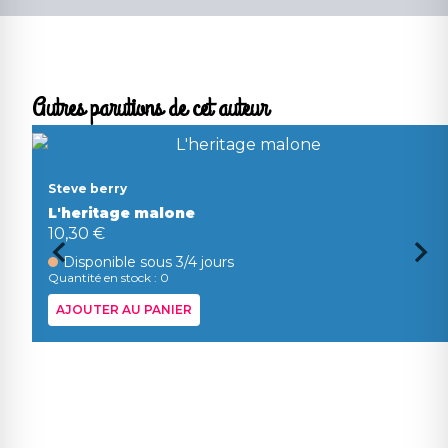
Autres parutions de cet auteur
Steve berry
L'heritage malone
10,30 €
Disponible sous 3/4 jours
Quantité en stock : 0
AJOUTER AU PANIER