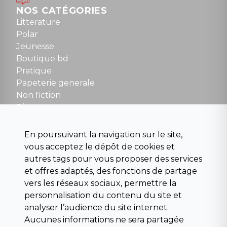
Dimanche : 10h30 à 12h30
NOS CATÉGORIES
Tel : 01 48 89 13 88
Litterature
Polar
Fermé le dimanche en Juillet et Août
Jeunesse
Boutique bd
NOUS CONTACTER
Pratique
contact@la-griffe-noire.com
Papeterie generale
Non fiction
Divers
Science fiction
Beaux livres et art
En poursuivant la navigation sur le site,
Para scolaire
vous acceptez le dépôt de cookies et
Histoire
autres tags pour vous proposer des services
Pochoteque
et offres adaptés, des fonctions de partage
Pleiade
vers les réseaux sociaux, permettre la
personnalisation du contenu du site et
analyser l’audience du site internet.
Aucunes informations ne sera partagée