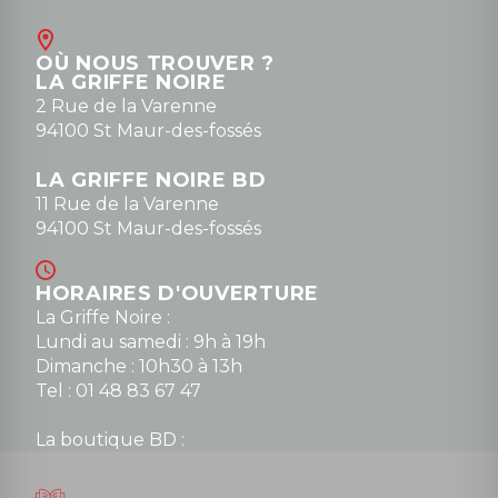
Contact
OÙ NOUS TROUVER ?
contact@la-griffe-noire.com
LA GRIFFE NOIRE
0148836747
2 Rue de la Varenne
94100 St Maur-des-fossés
LA GRIFFE NOIRE BD
11 Rue de la Varenne
94100 St Maur-des-fossés
HORAIRES D'OUVERTURE
La Griffe Noire :
Lundi au samedi : 9h à 19h
Dimanche : 10h30 à 13h
Tel : 01 48 83 67 47
La boutique BD :
Lundi : 14h30 à 19h
Mardi au samedi : 10h à 13h / 14h à 19h