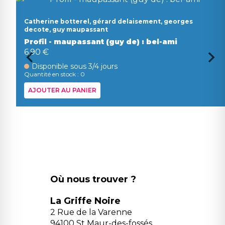
Catherine botterel, gérard delaisement, georges
decote, guy maupassant
Profil - maupassant (guy de) : bel-ami
6,90 €
Disponible sous 3/4 jours
Quantité en stock : 0
AJOUTER AU PANIER
Où nous trouver ?
La Griffe Noire
2 Rue de la Varenne
94100 St Maur-des-fossés