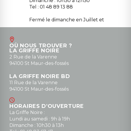
Dimanche : 10h30 à 12h30
Tel : 01 48 89 13 88
Fermé le dimanche en Juillet et
Août
Contact
OÙ NOUS TROUVER ?
contact@la-griffe-noire.com
LA GRIFFE NOIRE
0148836747
2 Rue de la Varenne
94100 St Maur-des-fossés
LA GRIFFE NOIRE BD
11 Rue de la Varenne
94100 St Maur-des-fossés
HORAIRES D'OUVERTURE
La Griffe Noire :
Lundi au samedi : 9h à 19h
Dimanche : 10h30 à 13h