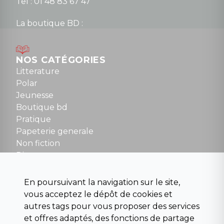
Tel : 01 48 83 67 47
La boutique BD :
Lundi : 14h30 à 19h
Mardi au samedi : 10h à 13h / 14h à 19h
Dimanche : 10h30 à 12h30
NOS CATÉGORIES
Tel : 01 48 89 13 88
Litterature
Polar
Fermé le dimanche en Juillet et Août
Jeunesse
Boutique bd
NOUS CONTACTER
Pratique
contact@la-griffe-noire.com
Papeterie generale
Non fiction
Divers
Science fiction
Beaux livres et art
En poursuivant la navigation sur le site,
Para scolaire
vous acceptez le dépôt de cookies et
Histoire
autres tags pour vous proposer des services
Pochoteque
et offres adaptés, des fonctions de partage