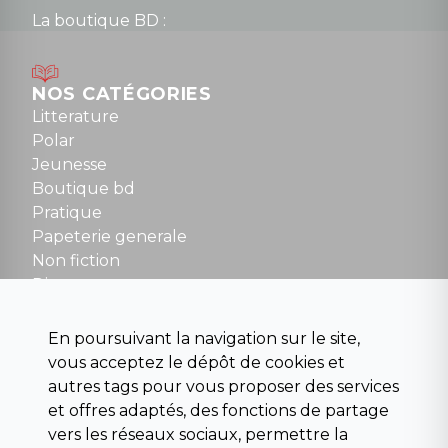
La boutique BD :
Lundi : 14h30 à 19h
Mardi au samedi : 10h à 13h / 14h à 19h
Dimanche : 10h30 à 12h30
NOS CATÉGORIES
Tel : 01 48 89 13 88
Litterature
Polar
Fermé le dimanche en Juillet et Août
Jeunesse
Boutique bd
NOUS CONTACTER
Pratique
contact@la-griffe-noire.com
Papeterie generale
Non fiction
Divers
Science fiction
Beaux livres et art
En poursuivant la navigation sur le site,
Para scolaire
vous acceptez le dépôt de cookies et
Histoire
autres tags pour vous proposer des services
Pochoteque
et offres adaptés, des fonctions de partage
Pleiade
vers les réseaux sociaux, permettre la