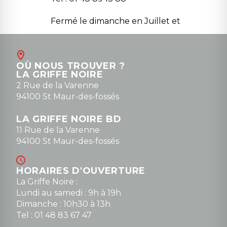
Fermé le dimanche en Juillet et
Août
Contact
OÙ NOUS TROUVER ?
contact@la-griffe-noire.com
LA GRIFFE NOIRE
0148836747
2 Rue de la Varenne
94100 St Maur-des-fossés
LA GRIFFE NOIRE BD
11 Rue de la Varenne
94100 St Maur-des-fossés
HORAIRES D'OUVERTURE
La Griffe Noire :
Lundi au samedi : 9h à 19h
Dimanche : 10h30 à 13h
Tel : 01 48 83 67 47