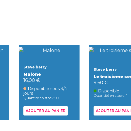
Steve berry
Steve berry
Malone
Le troisieme se
16,00 €
9,60 €
Disponible sous 3/4
Disponible
jours
Quantité en stock : 1
Quantité en stock : 0
AJOUTER AU PANIER
AJOUTER AU PANI