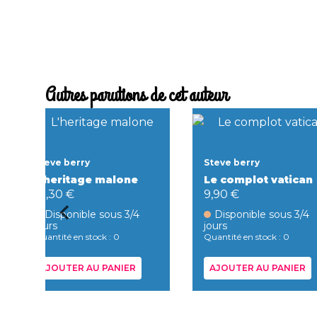
Autres parutions de cet auteur
Steve berry
Steve berry
L'heritage malone
Le complot vatican
10,30 €
9,90 €
Disponible sous 3/4
Disponible sous 3/4
jours
jours
Quantité en stock : 0
Quantité en stock : 0
AJOUTER AU PANIER
AJOUTER AU PANIER