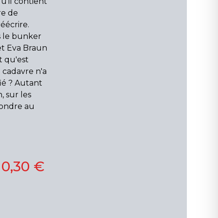
qu'il contient
re de
éécrire.
s le bunker
 et Eva Braun
t qu'est
 cadavre n'a
ié ? Autant
 sur les
épondre au
10,30 €