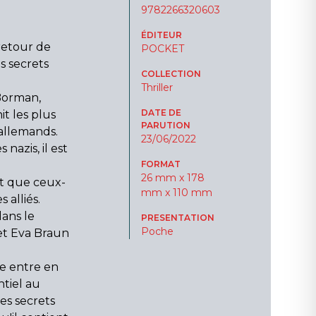
9782266320603
ÉDITEUR
 retour de
POCKET
s secrets
COLLECTION
Thriller
 Borman,
DATE DE
it les plus
PARUTION
 allemands.
23/06/2022
nazis, il est
FORMAT
26 mm x 178
nt que ceux-
mm x 110 mm
 alliés.
dans le
PRESENTATION
Poche
 et Eva Braun
ne entre en
ntiel au
ces secrets