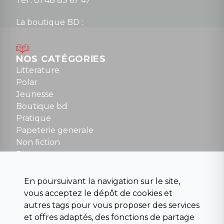
Tel : 01 48 83 67 47
La boutique BD :
Lundi : 14h30 à 19h
Mardi au samedi : 10h à 13h / 14h à 19h
Dimanche : 10h30 à 12h30
NOS CATÉGORIES
Tel : 01 48 89 13 88
Litterature
Polar
Fermé le dimanche en Juillet et Août
Jeunesse
Boutique bd
NOUS CONTACTER
Pratique
contact@la-griffe-noire.com
Papeterie generale
Non fiction
Divers
Science fiction
Beaux livres et art
En poursuivant la navigation sur le site,
Para scolaire
vous acceptez le dépôt de cookies et
Histoire
autres tags pour vous proposer des services
Pochoteque
et offres adaptés, des fonctions de partage