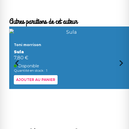
Autres parutions de cet auteur
Toni morrison
Sula
7,80 €
Disponible
Quantité en stock : 1
AJOUTER AU PANIER