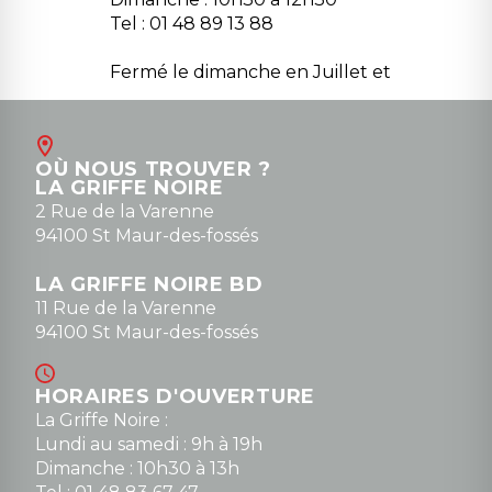
Tel : 01 48 89 13 88
Fermé le dimanche en Juillet et
Août
Contact
OÙ NOUS TROUVER ?
contact@la-griffe-noire.com
LA GRIFFE NOIRE
0148836747
2 Rue de la Varenne
94100 St Maur-des-fossés
LA GRIFFE NOIRE BD
11 Rue de la Varenne
94100 St Maur-des-fossés
HORAIRES D'OUVERTURE
La Griffe Noire :
Lundi au samedi : 9h à 19h
Dimanche : 10h30 à 13h