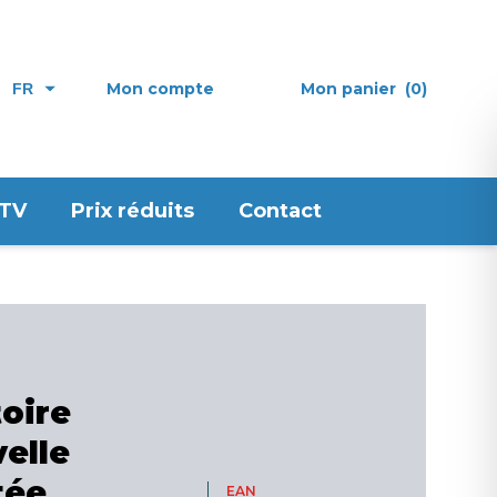
Mon compte
Mon panier
(0)
FR
 TV
Prix réduits
Contact
toire
velle
tée
EAN