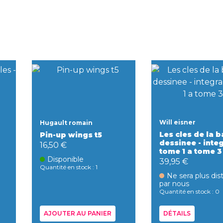
Will eisner
Hugault romain
Les cles de la 
Pin-up wings t5
dessinee - inte
16,50 €
tome 1 a tome 3
Disponible
39,95 €
Quantité en stock : 1
Ne sera plus dis
par nous
Quantité en stock : 0
AJOUTER AU PANIER
DÉTAILS