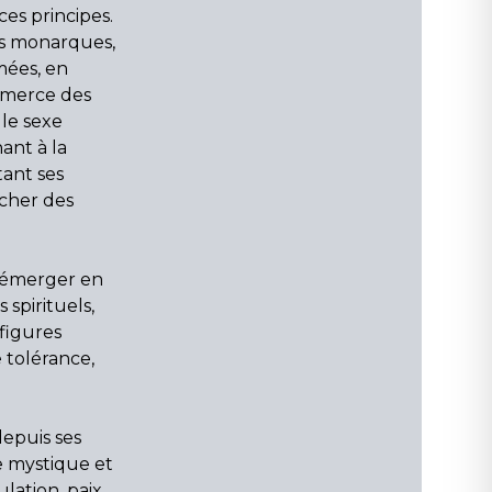
ces principes.
es monarques,
mées, en
ommerce des
le sexe
ant à la
tant ses
cher des
u émerger en
spirituels,
 figures
 tolérance,
depuis ses
e mystique et
ulation, paix