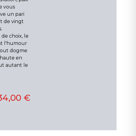
ue vous
ève un pari
t de vingt
.
é de choix, le
nt l'humour
e tout dogme
 haute en
ut autant le
34,00 €