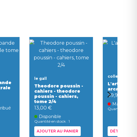
collectif
le gall
bande
L'art et la 
Theodore poussin -
grale
arcane
cahiers - theodore
39,90 €
poussin - cahiers,
tome 2/4
Manquant s
13,00 €
tribué
Quantité en stoc
Disponible
Quantité en stock : 1
AJOUTER AU PANIER
DÉTAILS