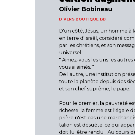
Olivier Bobineau
DIVERS BOUTIQUE BD
D'un côté, Jésus, un homme à l
en terre d'Israël, considéré co
par les chrétiens, et son mess
universel :
" Aimez-vous les uns les autre
vous ai aimés. "
De l'autre, une institution prés
toute la planète depuis des siècl
et son chef suprême, le pape.
Pour le premier, la pauvreté e
richesse, la femme est l'égale d
prière n'est pas une marchandise
talion est désuète, ce qui appar
doit lui être rendu... Au cours de