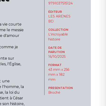
9791037515124
ÉDITEUR
LES ARENES
BD
a vie courte
mme le messie
COLLECTION
L'incroyable
age d'amour
histoire
s comme je
DATE DE
PARUTION
16/10/2025
ente sur
es, l'Église,
FORMAT
43 mm x 256
mm x 182
mm
st une
e l'homme, la
PRESENTATION
, la loi du
Broché
tient à César
 son histoire,