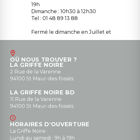
19h
Dimanche : 10h30 à 12h30
Tel : 01 48 89 13 88
Fermé le dimanche en Juillet et
Août
Contact
OÙ NOUS TROUVER ?
contact@la-griffe-noire.com
LA GRIFFE NOIRE
0148836747
2 Rue de la Varenne
94100 St Maur-des-fossés
LA GRIFFE NOIRE BD
11 Rue de la Varenne
94100 St Maur-des-fossés
HORAIRES D'OUVERTURE
La Griffe Noire :
Lundi au samedi : 9h à 19h