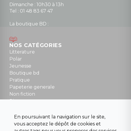
Dimanche : 10h30 à 13h
Tel : 01 48 83 67 47
La boutique BD :
Lundi : 14h30 à 19h
Mardi au samedi : 10h à 13h / 14h à 19h
Dimanche : 10h30 à 12h30
NOS CATÉGORIES
Tel : 01 48 89 13 88
Litterature
Polar
Fermé le dimanche en Juillet et Août
Jeunesse
Boutique bd
NOUS CONTACTER
Pratique
contact@la-griffe-noire.com
Papeterie generale
Non fiction
Divers
Science fiction
Beaux livres et art
En poursuivant la navigation sur le site,
Para scolaire
vous acceptez le dépôt de cookies et
Histoire
autres tags pour vous proposer des services