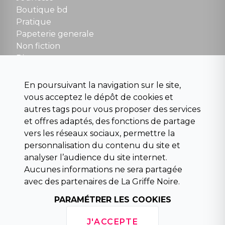
Boutique bd
NOUS CONTACTER
Pratique
contact@la-griffe-noire.com
Papeterie generale
Non fiction
Divers
Science fiction
Beaux livres et art
En poursuivant la navigation sur le site,
Para scolaire
vous acceptez le dépôt de cookies et
Histoire
autres tags pour vous proposer des services
Pochoteque
et offres adaptés, des fonctions de partage
Pleiade
vers les réseaux sociaux, permettre la
personnalisation du contenu du site et
analyser l’audience du site internet.
Aucunes informations ne sera partagée
INFORMATIONS
avec des partenaires de La Griffe Noire.
Droit de rétractation
PARAMÉTRER LES COOKIES
Conditions générales de vente
Mentions légales
J'ACCEPTE
Horaires d'ouverture