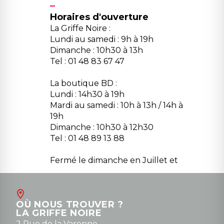
Horaires d'ouverture
La Griffe Noire :
Lundi au samedi : 9h à 19h
Dimanche : 10h30 à 13h
Tel : 01 48 83 67 47
La boutique BD :
Lundi : 14h30 à 19h
Mardi au samedi : 10h à 13h / 14h à
19h
Dimanche : 10h30 à 12h30
Tel : 01 48 89 13 88
Fermé le dimanche en Juillet et
Août
Contact
OÙ NOUS TROUVER ?
contact@la-griffe-noire.com
LA GRIFFE NOIRE
0148836747
2 Rue de la Varenne