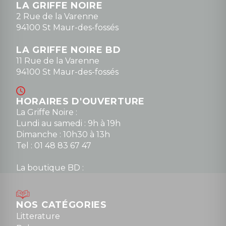
LA GRIFFE NOIRE
0148836747
2 Rue de la Varenne
94100 St Maur-des-fossés
LA GRIFFE NOIRE BD
11 Rue de la Varenne
94100 St Maur-des-fossés
HORAIRES D'OUVERTURE
La Griffe Noire :
Lundi au samedi : 9h à 19h
Dimanche : 10h30 à 13h
Tel : 01 48 83 67 47
La boutique BD :
Lundi : 14h30 à 19h
Mardi au samedi : 10h à 13h / 14h à 19h
Dimanche : 10h30 à 12h30
NOS CATÉGORIES
Tel : 01 48 89 13 88
Litterature