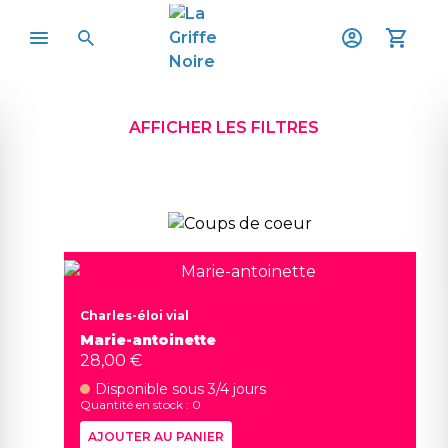
AFFICHER LES FILTRES
Charles-éloi vial
Marie-antoinette
28,00 €
Disponible sous 3/4 jours
Quantité en stock : 0
AJOUTER AU PANIER