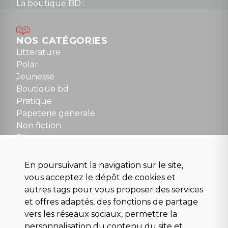
La boutique BD :
Lundi : 14h30 à 19h
Mardi au samedi : 10h à 13h / 14h à 19h
Dimanche : 10h30 à 12h30
NOS CATÉGORIES
Tel : 01 48 89 13 88
Litterature
Polar
Fermé le dimanche en Juillet et Août
Jeunesse
Boutique bd
NOUS CONTACTER
Pratique
contact@la-griffe-noire.com
Papeterie generale
Non fiction
Divers
Science fiction
Beaux livres et art
En poursuivant la navigation sur le site,
Para scolaire
vous acceptez le dépôt de cookies et
Histoire
autres tags pour vous proposer des services
Pochoteque
et offres adaptés, des fonctions de partage
Pleiade
vers les réseaux sociaux, permettre la
personnalisation du contenu du site et