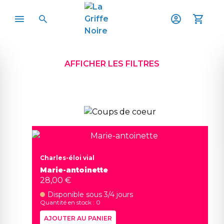
AFFICHER LES FILTRES
Charles-éloi vial
Marie-antoinette
28,00 €
Disponible sous 3/4 jours
Quantité en stock : 0
AJOUTER AU PANIER