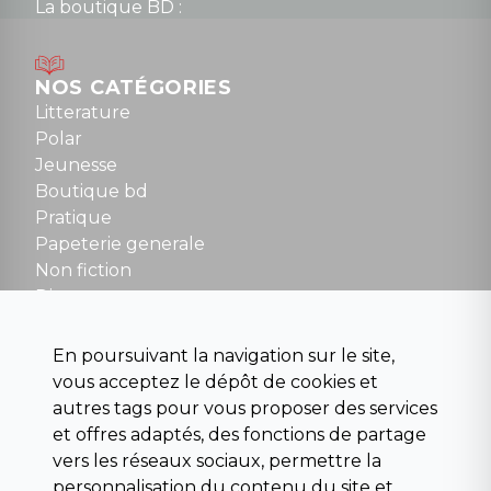
La boutique BD :
Lundi : 14h30 à 19h
Mardi au samedi : 10h à 13h / 14h à 19h
Dimanche : 10h30 à 12h30
NOS CATÉGORIES
Tel : 01 48 89 13 88
Litterature
Polar
Fermé le dimanche en Juillet et Août
Jeunesse
Boutique bd
NOUS CONTACTER
Pratique
contact@la-griffe-noire.com
Papeterie generale
Non fiction
Divers
Science fiction
Beaux livres et art
En poursuivant la navigation sur le site,
Para scolaire
vous acceptez le dépôt de cookies et
Histoire
autres tags pour vous proposer des services
Pochoteque
et offres adaptés, des fonctions de partage
Pleiade
vers les réseaux sociaux, permettre la
personnalisation du contenu du site et