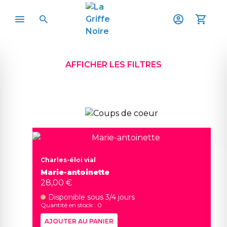
AFFICHER LES FILTRES
Charles-éloi vial
Marie-antoinette
28,00 €
Disponible sous 3/4 jours
Quantité en stock : 0
AJOUTER AU PANIER