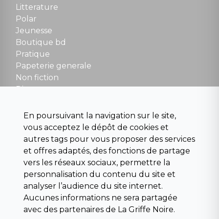
Tel : 01 48 89 13 88
Litterature
Polar
Fermé le dimanche en Juillet et Août
Jeunesse
Boutique bd
NOUS CONTACTER
Pratique
contact@la-griffe-noire.com
Papeterie generale
Non fiction
Divers
Science fiction
Beaux livres et art
En poursuivant la navigation sur le site,
Para scolaire
vous acceptez le dépôt de cookies et
Histoire
autres tags pour vous proposer des services
Pochoteque
et offres adaptés, des fonctions de partage
Pleiade
vers les réseaux sociaux, permettre la
personnalisation du contenu du site et
analyser l’audience du site internet.
Aucunes informations ne sera partagée
INFORMATIONS
avec des partenaires de La Griffe Noire.
Droit de rétractation