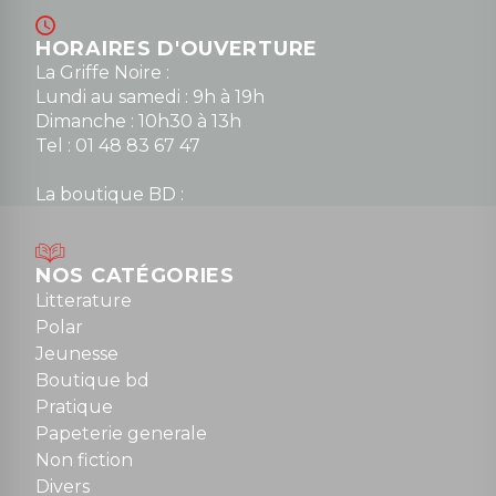
HORAIRES D'OUVERTURE
La Griffe Noire :
Lundi au samedi : 9h à 19h
Dimanche : 10h30 à 13h
Tel : 01 48 83 67 47
La boutique BD :
Lundi : 14h30 à 19h
Mardi au samedi : 10h à 13h / 14h à 19h
Dimanche : 10h30 à 12h30
NOS CATÉGORIES
Tel : 01 48 89 13 88
Litterature
Polar
Fermé le dimanche en Juillet et Août
Jeunesse
Boutique bd
NOUS CONTACTER
Pratique
contact@la-griffe-noire.com
Papeterie generale
Non fiction
Divers