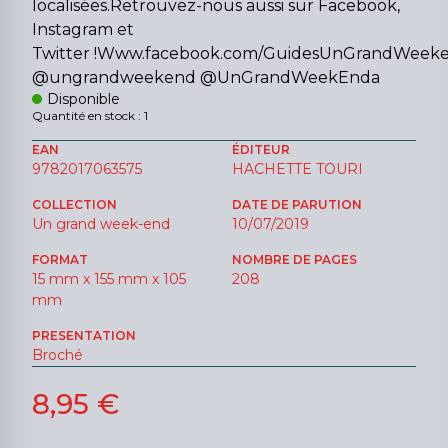
localisées.Retrouvez-nous aussi sur Facebook,
Instagram et
Twitter !Www.facebook.com/GuidesUnGrandWeek
@ungrandweekend @UnGrandWeekEnda
Disponible
Quantité en stock : 1
EAN
ÉDITEUR
9782017063575
HACHETTE TOURI
COLLECTION
DATE DE PARUTION
Un grand week-end
10/07/2019
FORMAT
NOMBRE DE PAGES
15 mm x 155 mm x 105
208
mm
PRESENTATION
Broché
8,95 €