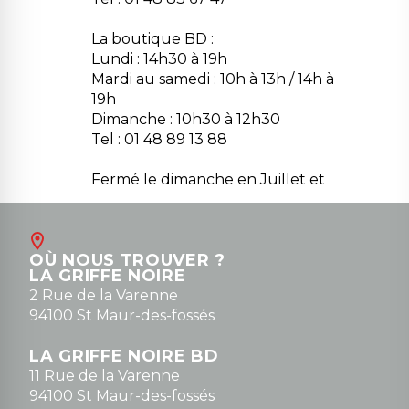
La boutique BD :
Lundi : 14h30 à 19h
Mardi au samedi : 10h à 13h / 14h à
19h
Dimanche : 10h30 à 12h30
Tel : 01 48 89 13 88
Fermé le dimanche en Juillet et
Août
Contact
OÙ NOUS TROUVER ?
contact@la-griffe-noire.com
LA GRIFFE NOIRE
0148836747
2 Rue de la Varenne
94100 St Maur-des-fossés
LA GRIFFE NOIRE BD
11 Rue de la Varenne
94100 St Maur-des-fossés