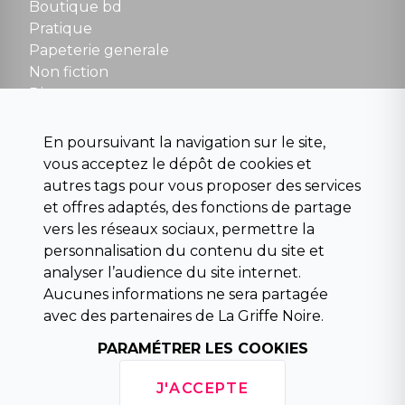
Boutique bd
NOUS CONTACTER
Pratique
contact@la-griffe-noire.com
Papeterie generale
Non fiction
Divers
Science fiction
Beaux livres et art
En poursuivant la navigation sur le site,
Para scolaire
vous acceptez le dépôt de cookies et
Histoire
autres tags pour vous proposer des services
Pochoteque
et offres adaptés, des fonctions de partage
Pleiade
vers les réseaux sociaux, permettre la
personnalisation du contenu du site et
analyser l’audience du site internet.
Aucunes informations ne sera partagée
INFORMATIONS
avec des partenaires de La Griffe Noire.
Droit de rétractation
PARAMÉTRER LES COOKIES
Conditions générales de vente
Mentions légales
J'ACCEPTE
Horaires d'ouverture