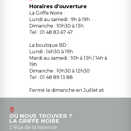
Horaires d'ouverture
La Griffe Noire :
Lundi au samedi : 9h à 19h
Dimanche : 10h30 à 13h
Tel : 01 48 83 67 47
La boutique BD :
Lundi : 14h30 à 19h
Mardi au samedi : 10h à 13h / 14h à
19h
Dimanche : 10h30 à 12h30
Tel : 01 48 89 13 88
Fermé le dimanche en Juillet et
Août
Contact
OÙ NOUS TROUVER ?
contact@la-griffe-noire.com
LA GRIFFE NOIRE
0148836747
2 Rue de la Varenne