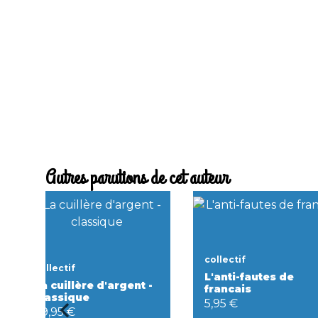
Autres parutions de cet auteur
collectif
collectif
L'anti-fautes de
La cuillère d'argent -
francais
classique
5,95 €
49,95 €