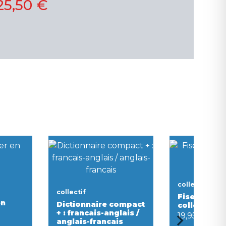
25,50 €
collectif
collectif
Fise, l'albu
en
Dictionnaire compact
collector
+ : francais-anglais /
19,95 €
anglais-francais