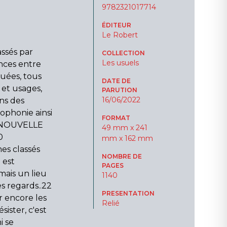
9782321017714
ÉDITEUR
Le Robert
ssés par
COLLECTION
Les usuels
ances entre
quées, tous
DATE DE
 et usages,
PARUTION
16/06/2022
ns des
cophonie ainsi
FORMAT
s.NOUVELLE
49 mm x 241
0
mm x 162 mm
s classés
NOMBRE DE
 est
PAGES
mais un lieu
1140
des regards..22
PRESENTATION
 encore les
Relié
ister, c'est
i se