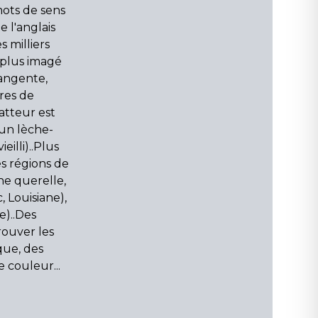
mots de sens
 l'anglais
 milliers
 plus imagé
tangente,
tres de
atteur est
, un lèche-
eilli)..Plus
s régions de
ne querelle,
 Louisiane),
e)..Des
rouver les
que, des
 couleur...