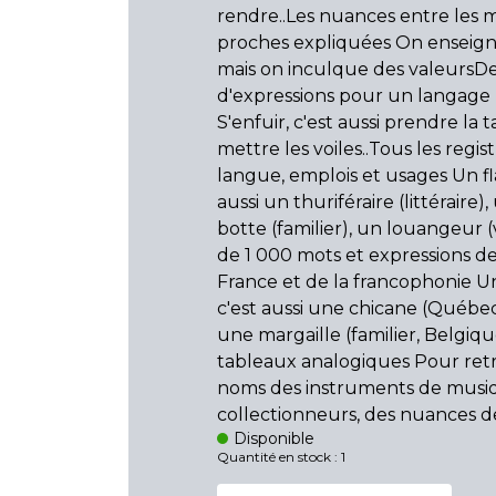
rendre..Les nuances entre les 
proches expliquées On enseigne
mais on inculque des valeursDes
d'expressions pour un langage
S'enfuir, c'est aussi prendre la 
mettre les voiles..Tous les regis
langue, emplois et usages Un fl
aussi un thuriféraire (littéraire)
botte (familier), un louangeur (vi
de 1 000 mots et expressions de
France et de la francophonie U
c'est aussi une chicane (Québec,
une margaille (familier, Belgiqu
tableaux analogiques Pour ret
noms des instruments de musi
collectionneurs, des nuances de
Disponible
Quantité en stock : 1