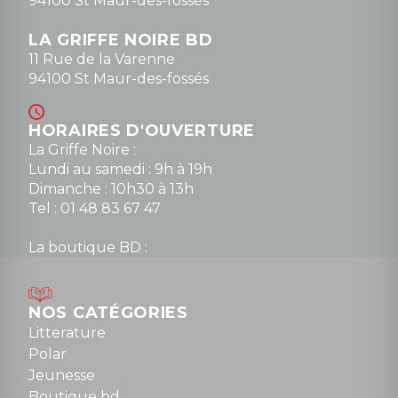
94100 St Maur-des-fossés
LA GRIFFE NOIRE BD
11 Rue de la Varenne
94100 St Maur-des-fossés
HORAIRES D'OUVERTURE
La Griffe Noire :
Lundi au samedi : 9h à 19h
Dimanche : 10h30 à 13h
Tel : 01 48 83 67 47
La boutique BD :
Lundi : 14h30 à 19h
Mardi au samedi : 10h à 13h / 14h à 19h
Dimanche : 10h30 à 12h30
NOS CATÉGORIES
Tel : 01 48 89 13 88
Litterature
Polar
Fermé le dimanche en Juillet et Août
Jeunesse
Boutique bd