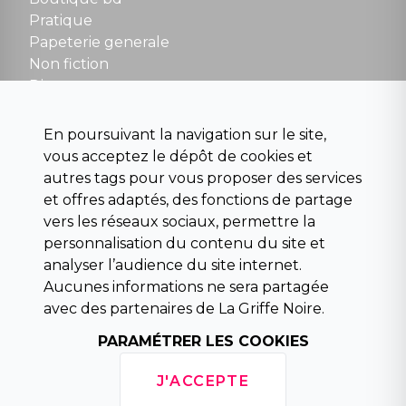
NOUS CONTACTER
Pratique
contact@la-griffe-noire.com
Papeterie generale
Non fiction
Divers
Science fiction
Beaux livres et art
En poursuivant la navigation sur le site,
Para scolaire
vous acceptez le dépôt de cookies et
Histoire
autres tags pour vous proposer des services
Pochoteque
et offres adaptés, des fonctions de partage
Pleiade
vers les réseaux sociaux, permettre la
personnalisation du contenu du site et
analyser l’audience du site internet.
Aucunes informations ne sera partagée
INFORMATIONS
avec des partenaires de La Griffe Noire.
Droit de rétractation
PARAMÉTRER LES COOKIES
Conditions générales de vente
Mentions légales
J'ACCEPTE
Horaires d'ouverture