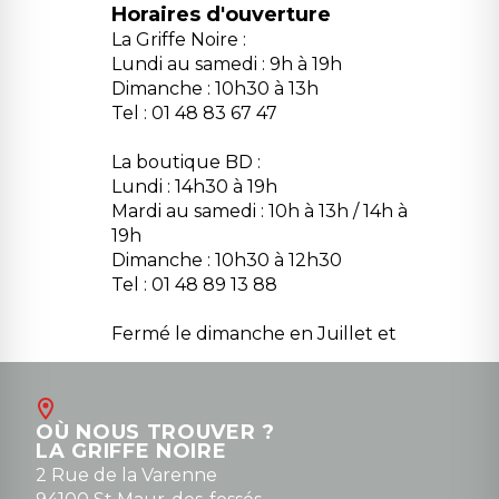
Horaires d'ouverture
La Griffe Noire :
Lundi au samedi : 9h à 19h
Dimanche : 10h30 à 13h
Tel : 01 48 83 67 47
La boutique BD :
Lundi : 14h30 à 19h
Mardi au samedi : 10h à 13h / 14h à
19h
Dimanche : 10h30 à 12h30
Tel : 01 48 89 13 88
Fermé le dimanche en Juillet et
Août
Contact
OÙ NOUS TROUVER ?
contact@la-griffe-noire.com
LA GRIFFE NOIRE
0148836747
2 Rue de la Varenne