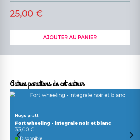
25,00 €
AJOUTER AU PANIER
Autres parutions de cet auteur
Hugo pratt
Fort wheeling - integrale noir et blanc
33,00 €
Disponible