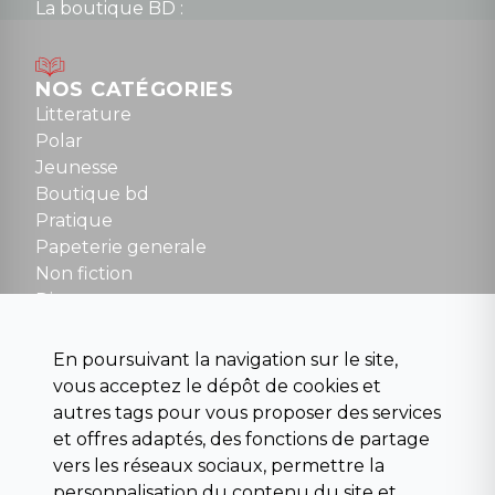
La boutique BD :
Lundi : 14h30 à 19h
Mardi au samedi : 10h à 13h / 14h à 19h
Dimanche : 10h30 à 12h30
NOS CATÉGORIES
Tel : 01 48 89 13 88
Litterature
Polar
Fermé le dimanche en Juillet et Août
Jeunesse
Boutique bd
NOUS CONTACTER
Pratique
contact@la-griffe-noire.com
Papeterie generale
Non fiction
Divers
Science fiction
Beaux livres et art
En poursuivant la navigation sur le site,
Para scolaire
vous acceptez le dépôt de cookies et
Histoire
autres tags pour vous proposer des services
Pochoteque
et offres adaptés, des fonctions de partage
Pleiade
vers les réseaux sociaux, permettre la
personnalisation du contenu du site et