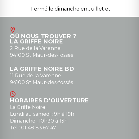
Fermé le dimanche en Juillet et
Août
Contact
OÙ NOUS TROUVER ?
contact@la-griffe-noire.com
LA GRIFFE NOIRE
0148836747
2 Rue de la Varenne
94100 St Maur-des-fossés
LA GRIFFE NOIRE BD
11 Rue de la Varenne
94100 St Maur-des-fossés
HORAIRES D'OUVERTURE
La Griffe Noire :
Lundi au samedi : 9h à 19h
Dimanche : 10h30 à 13h
Tel : 01 48 83 67 47