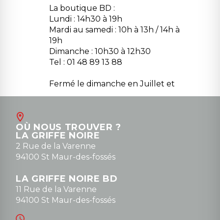
La boutique BD :
Lundi : 14h30 à 19h
Mardi au samedi : 10h à 13h / 14h à
19h
Dimanche : 10h30 à 12h30
Tel : 01 48 89 13 88
Fermé le dimanche en Juillet et
Août
Contact
OÙ NOUS TROUVER ?
contact@la-griffe-noire.com
LA GRIFFE NOIRE
0148836747
2 Rue de la Varenne
94100 St Maur-des-fossés
LA GRIFFE NOIRE BD
11 Rue de la Varenne
94100 St Maur-des-fossés