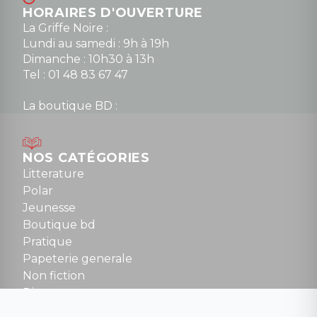
HORAIRES D'OUVERTURE
La Griffe Noire :
Lundi au samedi : 9h à 19h
Dimanche : 10h30 à 13h
Tel : 01 48 83 67 47
La boutique BD :
Lundi : 14h30 à 19h
Mardi au samedi : 10h à 13h / 14h à 19h
Dimanche : 10h30 à 12h30
NOS CATÉGORIES
Tel : 01 48 89 13 88
Litterature
Polar
Fermé le dimanche en Juillet et Août
Jeunesse
Boutique bd
NOUS CONTACTER
Pratique
contact@la-griffe-noire.com
Papeterie generale
Non fiction
Divers
Science fiction