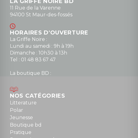
LA GRIFFE NOIRE BD
11 Rue de la Varenne
94100 St Maur-des-fossés
HORAIRES D'OUVERTURE
La Griffe Noire :
Lundi au samedi : 9h à 19h
Dimanche : 10h30 à 13h
Tel : 01 48 83 67 47
La boutique BD :
Lundi : 14h30 à 19h
Mardi au samedi : 10h à 13h / 14h à 19h
Dimanche : 10h30 à 12h30
NOS CATÉGORIES
Tel : 01 48 89 13 88
Litterature
Polar
Fermé le dimanche en Juillet et Août
Jeunesse
Boutique bd
NOUS CONTACTER
Pratique