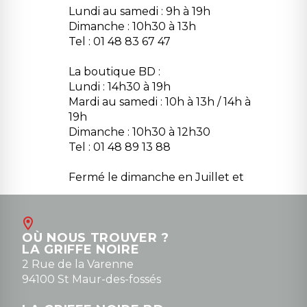
Lundi au samedi : 9h à 19h
Dimanche : 10h30 à 13h
Tel : 01 48 83 67 47
La boutique BD :
Lundi : 14h30 à 19h
Mardi au samedi : 10h à 13h / 14h à
19h
Dimanche : 10h30 à 12h30
Tel : 01 48 89 13 88
Fermé le dimanche en Juillet et
Août
Contact
OÙ NOUS TROUVER ?
contact@la-griffe-noire.com
LA GRIFFE NOIRE
0148836747
2 Rue de la Varenne
94100 St Maur-des-fossés