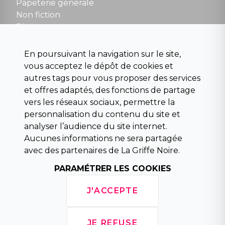
contact@la-griffe-noire.com
Papeterie generale
Non fiction
Divers
Science fiction
Beaux livres et art
En poursuivant la navigation sur le site,
Para scolaire
vous acceptez le dépôt de cookies et
Histoire
autres tags pour vous proposer des services
Pochoteque
et offres adaptés, des fonctions de partage
Pleiade
vers les réseaux sociaux, permettre la
personnalisation du contenu du site et
analyser l’audience du site internet.
Aucunes informations ne sera partagée
INFORMATIONS
avec des partenaires de La Griffe Noire.
Droit de rétractation
PARAMÉTRER LES COOKIES
Conditions générales de vente
Mentions légales
J'ACCEPTE
Horaires d'ouverture
La librairie
Politique de confidentialité
JE REFUSE