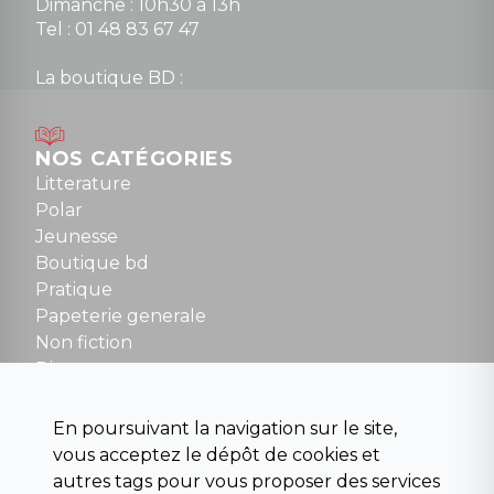
Dimanche : 10h30 à 13h
Tel : 01 48 83 67 47
La boutique BD :
Lundi : 14h30 à 19h
Mardi au samedi : 10h à 13h / 14h à 19h
Dimanche : 10h30 à 12h30
NOS CATÉGORIES
Tel : 01 48 89 13 88
Litterature
Polar
Fermé le dimanche en Juillet et Août
Jeunesse
Boutique bd
NOUS CONTACTER
Pratique
contact@la-griffe-noire.com
Papeterie generale
Non fiction
Divers
Science fiction
Beaux livres et art
En poursuivant la navigation sur le site,
Para scolaire
vous acceptez le dépôt de cookies et
Histoire
autres tags pour vous proposer des services