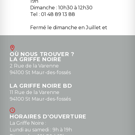
19h
Dimanche : 10h30 à 12h30
Tel : 01 48 89 13 88
Fermé le dimanche en Juillet et
Août
Contact
OÙ NOUS TROUVER ?
contact@la-griffe-noire.com
LA GRIFFE NOIRE
0148836747
2 Rue de la Varenne
94100 St Maur-des-fossés
LA GRIFFE NOIRE BD
11 Rue de la Varenne
94100 St Maur-des-fossés
HORAIRES D'OUVERTURE
La Griffe Noire :
Lundi au samedi : 9h à 19h