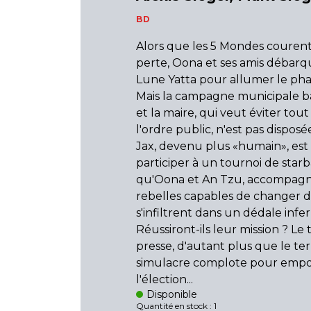
BD
Alors que les 5 Mondes courent
perte, Oona et ses amis débarq
Lune Yatta pour allumer le pha
Mais la campagne municipale ba
et la maire, qui veut éviter tout
l'ordre public, n'est pas disposée
Jax, devenu plus «humain», est
participer à un tournoi de star
qu'Oona et An Tzu, accompagn
rebelles capables de changer d
s'infiltrent dans un dédale infer
Réussiront-ils leur mission ? Le
presse, d'autant plus que le ter
simulacre complote pour empo
l'élection...
Disponible
Quantité en stock : 1