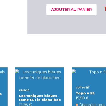
AJOUTER AU PANIER
collectif
cauvin
Topo n 55
s
Les tuniques bleues
15,90 €
tome 14 : le blanc-bec
12,95 €
Disponible sous