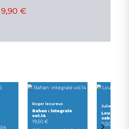
19,90 €
Roger lecureux
Julien neel
Rahan : integrale
Lou ! tome 7
vol.14
cabane
19,50 €
11,50 €
 3/4