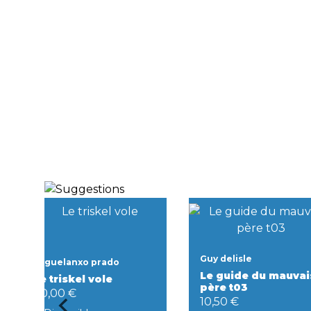
Guy delisle
Miguelanxo prado
Le guide du mauvai
Le triskel vole
père t03
20,00 €
10,50 €