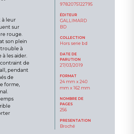
9782075122795
ÉDITEUR
 à leur
GALLIMARD
uent sur
BD
re rouge.
COLLECTION
t son plein
Hors serie bd
 trouble à
DATE DE
 à les aider.
PARUTION
 contraint de
27/03/2019
ball, pendant
FORMAT
és de
24 mm x 240
e forme,
mm x 162 mm
nal.
 temps
NOMBRE DE
PAGES
rible
256
rter
PRESENTATION
Broché