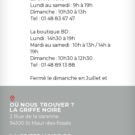
Lundi au samedi : 9h à 19h
Dimanche : 10h30 à 13h
Tel : 01 48 83 67 47
La boutique BD :
Lundi : 14h30 à 19h
Mardi au samedi : 10h à 13h / 14h à
19h
Dimanche : 10h30 à 12h30
Tel : 01 48 89 13 88
Fermé le dimanche en Juillet et
Août
Contact
OÙ NOUS TROUVER ?
contact@la-griffe-noire.com
LA GRIFFE NOIRE
0148836747
2 Rue de la Varenne
94100 St Maur-des-fossés