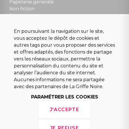
contact@la-griffe-noire.com
Papeterie generale
Non fiction
Divers
Science fiction
Beaux livres et art
En poursuivant la navigation sur le site,
Para scolaire
vous acceptez le dépôt de cookies et
Histoire
autres tags pour vous proposer des services
Pochoteque
et offres adaptés, des fonctions de partage
Pleiade
vers les réseaux sociaux, permettre la
personnalisation du contenu du site et
analyser l’audience du site internet.
Aucunes informations ne sera partagée
INFORMATIONS
avec des partenaires de La Griffe Noire.
Droit de rétractation
PARAMÉTRER LES COOKIES
Conditions générales de vente
Mentions légales
J'ACCEPTE
Horaires d'ouverture
La librairie
Politique de confidentialité
JE REFUSE