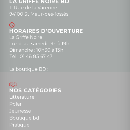
LA GRIFFE NOIRE BD
11 Rue de la Varenne
94100 St Maur-des-fossés
HORAIRES D'OUVERTURE
La Griffe Noire :
Lundi au samedi : 9h à 19h
Dimanche : 10h30 à 13h
Tel : 01 48 83 67 47
La boutique BD :
Lundi : 14h30 à 19h
Mardi au samedi : 10h à 13h / 14h à 19h
Dimanche : 10h30 à 12h30
NOS CATÉGORIES
Tel : 01 48 89 13 88
Litterature
Polar
Fermé le dimanche en Juillet et Août
Jeunesse
Boutique bd
NOUS CONTACTER
Pratique