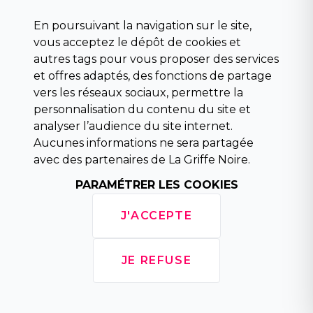
Science fiction
Beaux livres et art
En poursuivant la navigation sur le site,
Para scolaire
vous acceptez le dépôt de cookies et
Histoire
autres tags pour vous proposer des services
Pochoteque
et offres adaptés, des fonctions de partage
Pleiade
vers les réseaux sociaux, permettre la
personnalisation du contenu du site et
analyser l’audience du site internet.
Aucunes informations ne sera partagée
INFORMATIONS
avec des partenaires de La Griffe Noire.
Droit de rétractation
PARAMÉTRER LES COOKIES
Conditions générales de vente
Mentions légales
J'ACCEPTE
Horaires d'ouverture
La librairie
Politique de confidentialité
JE REFUSE
Copyright © 2026 La Griffe Noire, tous
droits réservés.