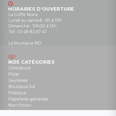
HORAIRES D'OUVERTURE
La Griffe Noire :
Lundi au samedi : 9h à 19h
Dimanche : 10h30 à 13h
Tel : 01 48 83 67 47
La boutique BD :
Lundi : 14h30 à 19h
Mardi au samedi : 10h à 13h / 14h à 19h
Dimanche : 10h30 à 12h30
NOS CATÉGORIES
Tel : 01 48 89 13 88
Litterature
Polar
Fermé le dimanche en Juillet et Août
Jeunesse
Boutique bd
NOUS CONTACTER
Pratique
contact@la-griffe-noire.com
Papeterie generale
Non fiction
Divers