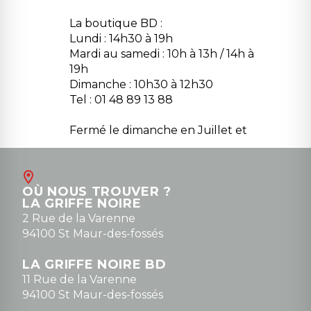
La boutique BD :
Lundi : 14h30 à 19h
Mardi au samedi : 10h à 13h / 14h à
19h
Dimanche : 10h30 à 12h30
Tel : 01 48 89 13 88
Fermé le dimanche en Juillet et
Août
Contact
OÙ NOUS TROUVER ?
contact@la-griffe-noire.com
LA GRIFFE NOIRE
0148836747
2 Rue de la Varenne
94100 St Maur-des-fossés
LA GRIFFE NOIRE BD
11 Rue de la Varenne
94100 St Maur-des-fossés